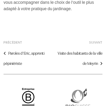
vous accompagner dans le choix de l’outil le plus
adapté à votre pratique du jardinage.
Navigation
PRÉCÉDENT
SUIVANT
Article
A
de
l’article
Paroles d’Eric, apprenti
Visite des habitants de la ville
précédent
s
pépiniériste
de Meyrin